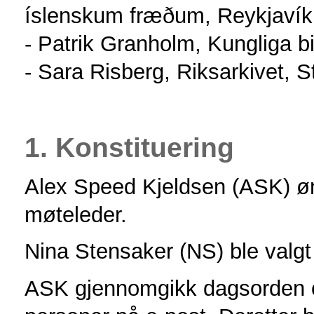
íslenskum fræðum, Reykjavík
- Patrik Granholm, Kungliga b
- Sara Risberg, Riksarkivet, 
1. Konstituering
Alex Speed Kjeldsen (ASK) øn
møteleder.
Nina Stensaker (NS) ble valgt t
ASK gjennomgikk dagsorden og