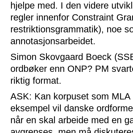
hjelpe med. I den videre utv
regler innenfor Constraint Gr
restriktionsgrammatik), noe s
annotasjonsarbeidet.
Simon Skovgaard Boeck (SSB
ordbøker enn ONP? PM svarte
riktig format.
ASK: Kan korpuset som MLA he
eksempel vil danske ordforme
når en skal arbeide med en g
avgrenses, men må diskuteres