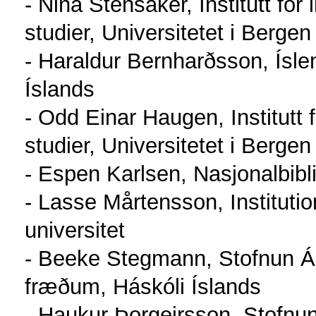
- Nina Stensaker, Institutt for 
studier, Universitetet i Bergen
- Haraldur Bernharðsson, Ísle
Íslands
- Odd Einar Haugen, Institutt f
studier, Universitetet i Bergen
- Espen Karlsen, Nasjonalbibl
- Lasse Mårtensson, Instituti
universitet
- Beeke Stegmann, Stofnun Á
fræðum, Háskóli Íslands
- Haukur Þorgeirsson, Stofnu