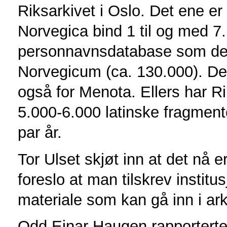
Riksarkivet i Oslo. Det ene e
Norvegica bind 1 til og med 7.
personnavnsdatabase som dek
Norvegicum (ca. 130.000). Det
også for Menota. Ellers har Ri
5.000-6.000 latinske fragmente
par år.
Tor Ulset skjøt inn at det nå er
foreslo at man tilskrev insti
materiale som kan gå inn i ark
Odd Einar Haugen rapporterte