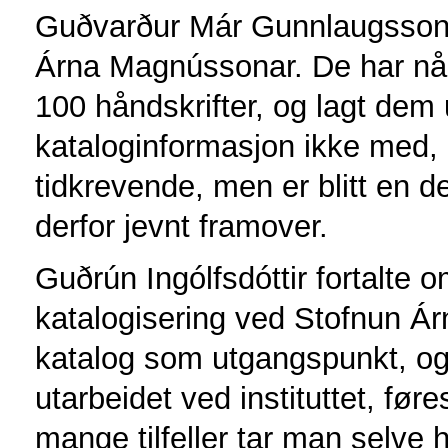
Guðvarður Már Gunnlaugsson 
Árna Magnússonar. De har nå la
100 håndskrifter, og lagt dem 
kataloginformasjon ikke med,
tidkrevende, men er blitt en de
derfor jevnt framover.
Guðrún Ingólfsdóttir fortalte
katalogisering ved Stofnun 
katalog som utgangspunkt, og 
utarbeidet ved instituttet, før
mange tilfeller tar man selve 