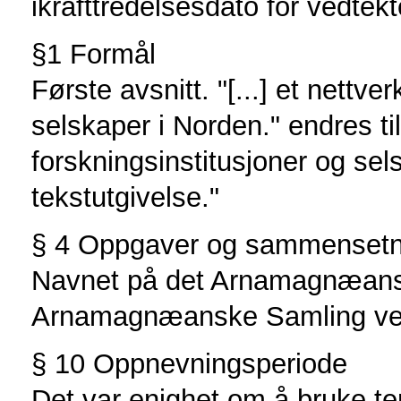
ikrafttredelsesdato for vedtek
§1 Formål
Første avsnitt. "[...] et nettve
selskaper i Norden." endres til
forskningsinstitusjoner og se
tekstutgivelse."
§ 4 Oppgaver og sammensetn
Navnet på det Arnamagnæanske
Arnamagnæanske Samling ved 
§ 10 Oppnevningsperiode
Det var enighet om å bruke te