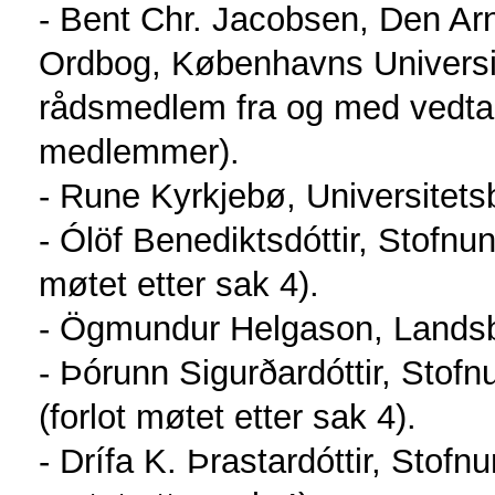
- Bent Chr. Jacobsen, Den 
Ordbog, Københavns Universi
rådsmedlem fra og med vedtak
medlemmer).
- Rune Kyrkjebø, Universitetsb
- Ólöf Benediktsdóttir, Stofnu
møtet etter sak 4).
- Ögmundur Helgason, Landsb
- Þórunn Sigurðardóttir, Stof
(forlot møtet etter sak 4).
- Drífa K. Þrastardóttir, Stof