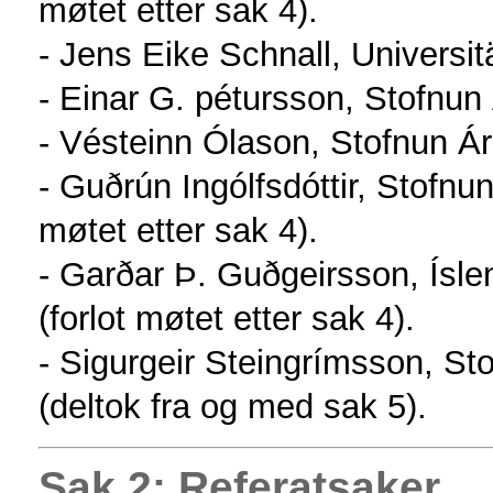
møtet etter sak 4).
- Jens Eike Schnall, Universit
- Einar G. pétursson, Stofnun
- Vésteinn Ólason, Stofnun Á
- Guðrún Ingólfsdóttir, Stofnu
møtet etter sak 4).
- Garðar Þ. Guðgeirsson, Ísle
(forlot møtet etter sak 4).
- Sigurgeir Steingrímsson, S
(deltok fra og med sak 5).
Sak 2: Referatsaker