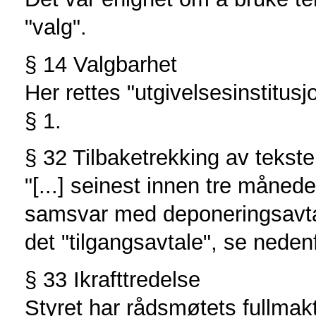
"valg".
§ 14 Valgbarhet
Her rettes "utgivelsesinstitu
§ 1.
§ 32 Tilbaketrekking av tekst
"[...] seinest innen tre måneder
samsvar med deponeringsavtal
det "tilgangsavtale", se nedenf
§ 33 Ikrafttredelse
Styret har rådsmøtets fullmakt 